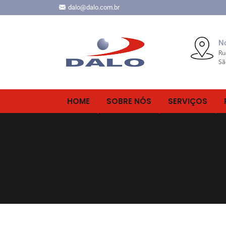
dalo@dalo.com.br
No
Ru
Sã
HOME
SOBRE NÓS
SERVIÇOS