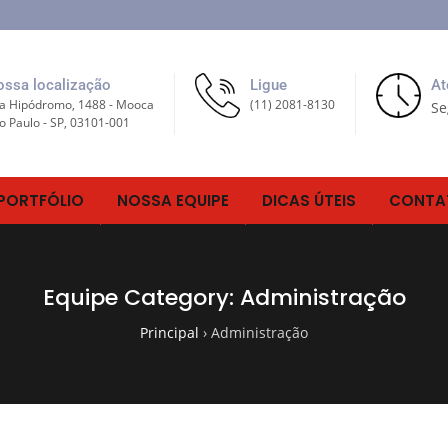
ssa localização
Ligue
At
a Hipódromo, 1488 - Mooca
(11) 2081-8130
Se
o Paulo - SP, 03101-001
PORTFÓLIO
NOSSA EQUIPE
DICAS ÚTEIS
CONTA
Equipe Category:
Administração
Principal
›
Administração