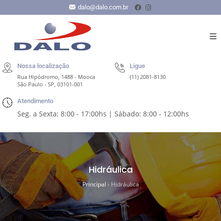
dalo@dalo.com.br
Nossa localização
Ligue
Rua Hipódromo, 1488 - Mooca
(11) 2081-8130
São Paulo - SP, 03101-001
Atendimento
Seg. a Sexta: 8:00 - 17:00hs | Sábado: 8:00 - 12:00hs
Hidráulica
Principal
›
Hidráulica