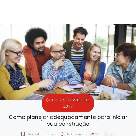
13 DE SETEMBRO DE
2017
Como planejar adequadamente para iniciar
sua construção
Hidráulica
,
Interior
No Comment
1123
Views