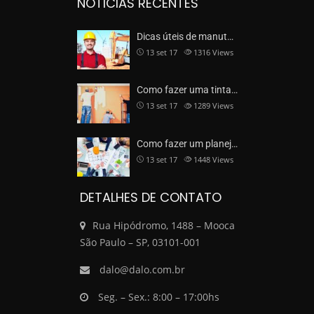
NOTICIAS RECENTES
Dicas úteis de manut…
13 set 17
1316
Views
Como fazer uma tinta…
13 set 17
1289
Views
Como fazer um planej…
13 set 17
1448
Views
DETALHES DE CONTATO
Rua Hipódromo, 1488 – Mooca
São Paulo – SP, 03101-001
dalo@dalo.com.br
Seg. – Sex.: 8:00 – 17:00hs