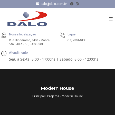
dalo@dalo.com.br
Nossa localização
Ligue
Rua Hipódromo, 1488 - Mooca
(11) 2081-8130
São Paulo - SP, 03101-001
Atendimento
Seg. a Sexta: 8:00 - 17:00hs | Sábado: 8:00 - 12:00hs
Modern House
Principal
›
Projetos
›
Modern House