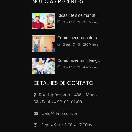
NOTICIAS RECENTES
Dicas úteis de manut…
13 set 17
1318
Views
Como fazer uma tinta…
13 set 17
1293
Views
Como fazer um planej…
13 set 17
1452
Views
DETALHES DE CONTATO
Rua Hipódromo, 1488 – Mooca
São Paulo – SP, 03101-001
dalo@dalo.com.br
Seg. – Sex.: 8:00 – 17:00hs