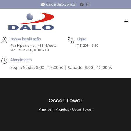
dalo@dalo.com.br
Nossa localização
Ligue
Rua Hipódromo, 1488 - Mooca
(11) 2081-8130
São Paulo - SP, 03101-001
Atendimento
Seg. a Sexta: 8:00 - 17:00hs | Sábado: 8:00 - 12:00hs
Oscar Tower
Principal
›
Projetos
›
Oscar Tower